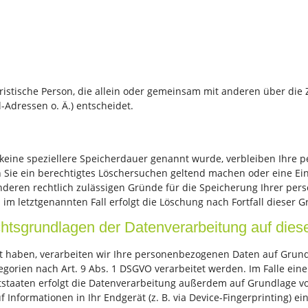
 juristische Person, die allein oder gemeinsam mit anderen über di
Adressen o. Ä.) entscheidet.
keine speziellere Speicherdauer genannt wurde, verbleiben Ihre 
n Sie ein berechtigtes Löschersuchen geltend machen oder eine Ei
anderen rechtlich zulässigen Gründe für die Speicherung Ihrer per
im letztgenannten Fall erfolgt die Löschung nach Fortfall dieser G
tsgrundlagen der Datenverarbeitung auf dies
gt haben, verarbeiten wir Ihre personenbezogenen Daten auf Grundla
egorien nach Art. 9 Abs. 1 DSGVO verarbeitet werden. Im Falle eine
aaten erfolgt die Datenverarbeitung außerdem auf Grundlage von A
 Informationen in Ihr Endgerät (z. B. via Device-Fingerprinting) ei