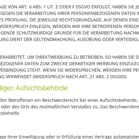
VON ART. 6 ABS. 1 LIT. E ODER F DSGVO ERFOLGT, HABEN SIE JE
 GEGEN DIE VERARBEITUNG IHRER PERSONENBEZOGENEN DATEN W
S PROFILING. DIE JEWEILIGE RECHTSGRUNDLAGE, AUF DENEN EIN
WIDERSPRUCH EINLEGEN, WERDEN WIR IHRE BETROFFENEN PERS
INGENDE SCHUTZWÜRDIGE GRÜNDE FÜR DIE VERARBEITUNG NACHWEI
ITUNG DIENT DER GELTENDMACHUNG, AUSÜBUNG ODER VERTEIDI
ARBEITET, UM DIREKTWERBUNG ZU BETREIBEN, SO HABEN SIE DA
EZOGENER DATEN ZUM ZWECKE DERARTIGER WERBUNG EINZULEGEN;
 VERBINDUNG STEHT. WENN SIE WIDERSPRECHEN, WERDEN IHRE 
 VERWENDET (WIDERSPRUCH NACH ART. 21 ABS. 2 DSGVO).
igen Aufsichts­behörde
den Betroffenen ein Beschwerderecht bei einer Aufsichtsbehörde, 
es oder des Orts des mutmaßlichen Verstoßes zu. Das Beschwerder
tsbehelfe.
ge Ihrer Einwilligung oder in Erfüllung eines Vertrags automatisier