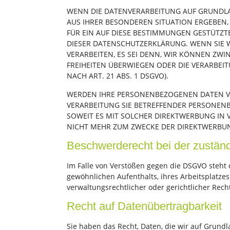
WENN DIE DATENVERARBEITUNG AUF GRUNDLAGE 
AUS IHRER BESONDEREN SITUATION ERGEBEN,
FÜR EIN AUF DIESE BESTIMMUNGEN GESTÜTZTE
DIESER DATENSCHUTZERKLÄRUNG. WENN SIE 
VERARBEITEN, ES SEI DENN, WIR KÖNNEN ZW
FREIHEITEN ÜBERWIEGEN ODER DIE VERARBE
NACH ART. 21 ABS. 1 DSGVO).
WERDEN IHRE PERSONENBEZOGENEN DATEN VER
VERARBEITUNG SIE BETREFFENDER PERSONENB
SOWEIT ES MIT SOLCHER DIREKTWERBUNG IN
NICHT MEHR ZUM ZWECKE DER DIREKTWERBUNG
Beschwerde­recht bei der zuständ
Im Falle von Verstößen gegen die DSGVO steht 
gewöhnlichen Aufenthalts, ihres Arbeitsplatz
verwaltungsrechtlicher oder gerichtlicher Rech
Recht auf Daten­übertrag­barkeit
Sie haben das Recht, Daten, die wir auf Grundla